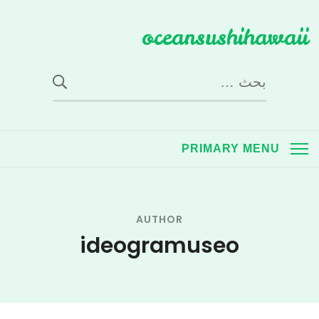
Ski
oceansushihawaii
t
conten
البحث
عن:
PRIMARY MENU
AUTHOR
ideogramuseo