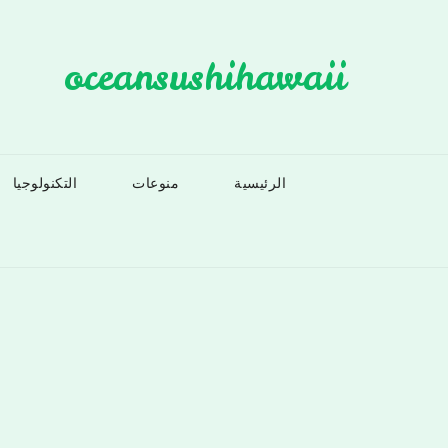
Ski
t
oceansushihawaii
conten
الرئيسية
منوعات
التكنولوجيا