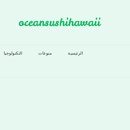
Ski
t
oceansushihawaii
conten
الرئيسية
منوعات
التكنولوجيا