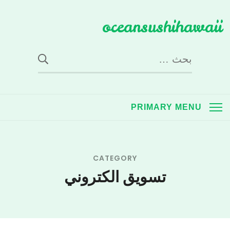
Ski
oceansushihawaii
t
conten
البحث
عن:
PRIMARY MENU
CATEGORY
تسويق الكتروني