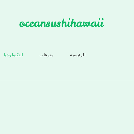
Ski
t
oceansushihawaii
conten
الرئيسية
منوعات
التكنولوجيا