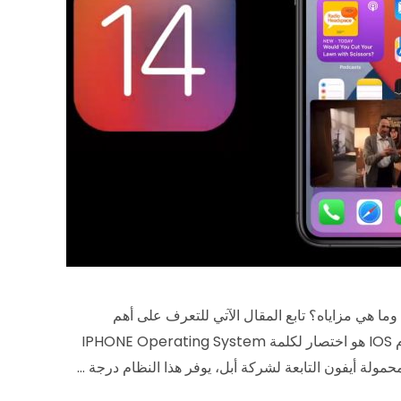
 ما هو هذا النظام؟ وما هي مزاياه؟ تابع المقال الآتي للتعرف على أهم
المعلومات المتعلقة بنظام IOS . ما هو نظام IOS؟ نظام IOS هو اختصار لكلمة IPHONE Operating System
مولة أيفون التابعة لشركة أبل، يوفر هذا النظام درجة …