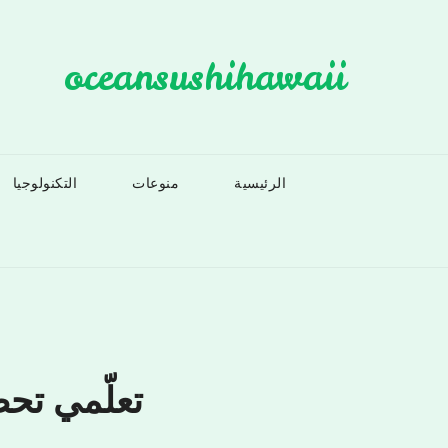
Ski
t
oceansushihawaii
conten
الرئيسية
منوعات
التكنولوجيا
تعلّمي تح