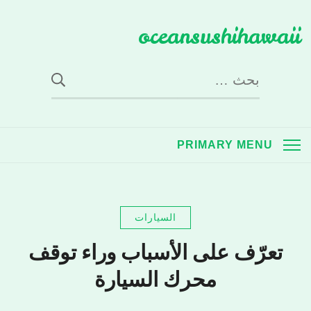
Ski
oceansushihawaii
t
conten
البحث
عن:
PRIMARY MENU
السيارات
تعرّف على الأسباب وراء توقف
محرك السيارة