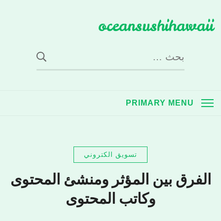
Ski
oceansushihawaii
t
conten
البحث
عن:
PRIMARY MENU
تسويق الكتروني
الفرق بين المؤثر ومنشئ المحتوى
وكاتب المحتوى